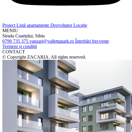
Proiect
Listă apartamente
Dezvoltator
Locație
MENIU
Strada Cuarțului, Sibiu
0799 735 375
vanzari@vallettapark.ro
Întrebări frecvente
Termeni și condiții
CONTACT
© Copyright ZACARIA. All rights reserved.