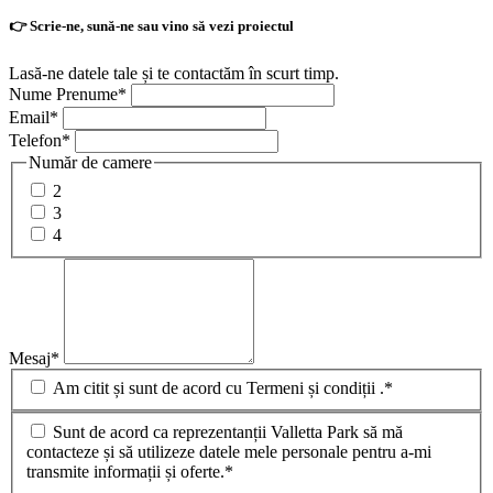
👉 Scrie-ne, sună-ne sau vino să vezi proiectul
Lasă-ne datele tale și te contactăm în scurt timp.
Nume Prenume
*
Email
*
Telefon
*
Număr de camere
2
3
4
Mesaj
*
Am citit și sunt de acord cu Termeni și condiții .*
Sunt de acord ca reprezentanții Valletta Park să mă
contacteze și să utilizeze datele mele personale pentru a-mi
transmite informații și oferte.*