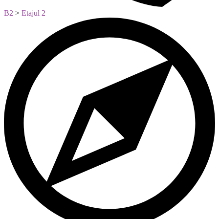
B2
>
Etajul 2