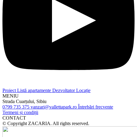
Proiect
Listă apartamente
Dezvoltator
Locație
MENIU
Strada Cuarțului, Sibiu
0799 735 375
vanzari@vallettapark.ro
Întrebări frecvente
Termeni și condiții
CONTACT
© Copyright ZACARIA. All rights reserved.