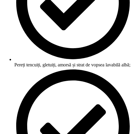
Pereți tencuiți, gletuiți, amorsă și strat de vopsea lavabilă albă;