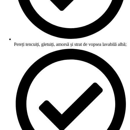
Pereți tencuiți, gletuiți, amorsă și strat de vopsea lavabilă albă;