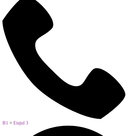
B1
>
Etajul 3