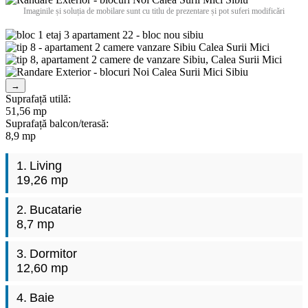
Imaginile și soluția de mobilare sunt cu titlu de prezentare și pot suferi modificări
→
Suprafață utilă:
51,56 mp
Suprafață balcon/terasă:
8,9 mp
1.
Living
19,26 mp
2.
Bucatarie
8,7 mp
3.
Dormitor
12,60 mp
4.
Baie